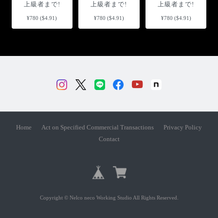
上級者まで!
上級者まで!
上級者まで!
¥780 ($4.91)
¥780 ($4.91)
¥780 ($4.91)
Home
Act on Specified Commercial Transactions
Privacy Policy
Contact
Copyright © Nelco neco Working Studio All Rights Reserved.