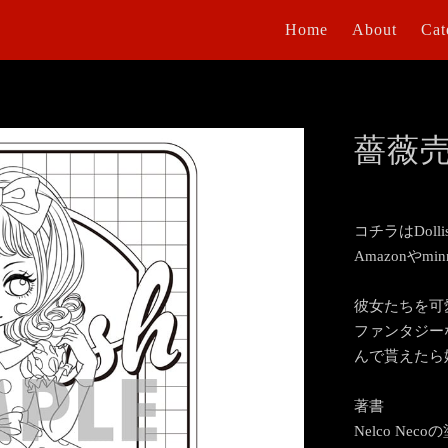
Home
About
Cat
薔薇売
コチラはDol
Amazonや
彼女たちを可
ファンタジー
んで貰えたら
著書
Nelco Ne