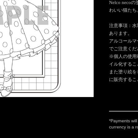
Nelco ne
わいい猫たち
注意事項：水
あります。
アルコールマ
でご注意くだ
※個人の使用
イル化するこ
また塗り絵を
に販売するこ
*Payments will
currency is a 