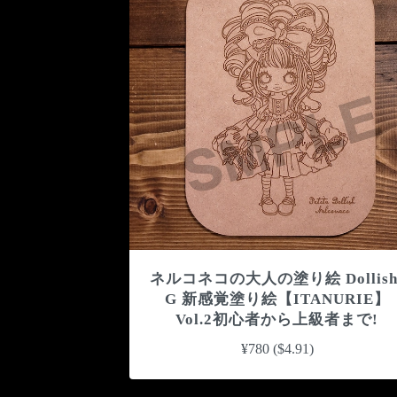
ネルコネコの大人の塗り絵 Dollish
G 新感覚塗り絵【ITANURIE】
Vol.2初心者から上級者まで!
¥780 ($4.91)