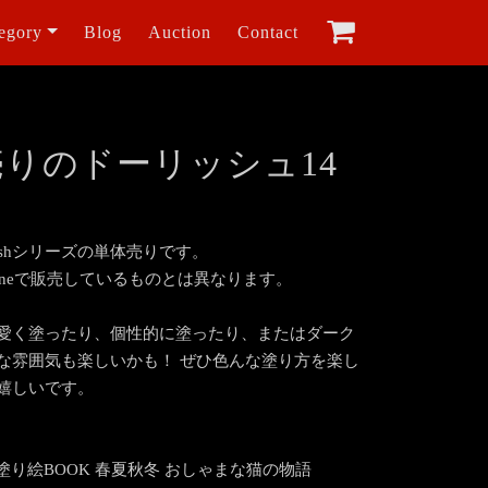
egory
Blog
Auction
Contact
りのドーリッシュ14
lishシリーズの単体売りです。
minneで販売しているものとは異なります。
愛く塗ったり、個性的に塗ったり、またはダーク
な雰囲気も楽しいかも！ ぜひ色んな塗り方を楽し
嬉しいです。
coの塗り絵BOOK 春夏秋冬 おしゃまな猫の物語