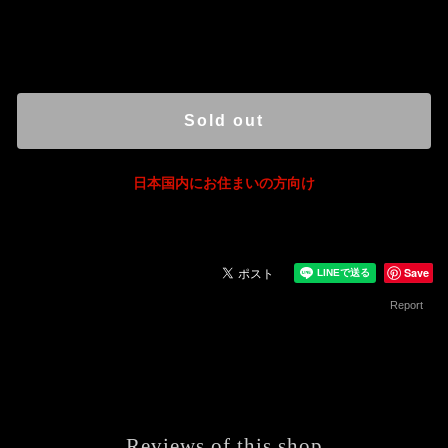
International shipping available
Sold out
日本国内にお住まいの方向け
Save
Report
Reviews of this shop