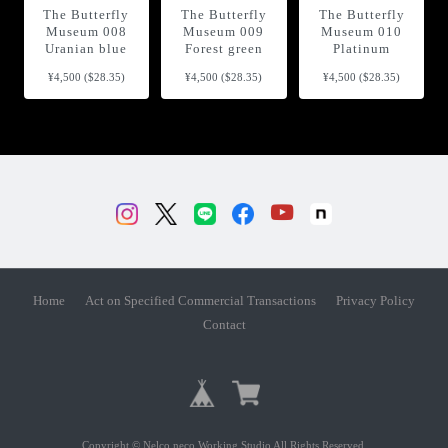
The Butterfly
The Butterfly
The Butterfly
Museum 008
Museum 009
Museum 010
Uranian blue
Forest green
Platinum
¥4,500 ($28.35)
¥4,500 ($28.35)
¥4,500 ($28.35)
Home
Act on Specified Commercial Transactions
Privacy Policy
Contact
Copyright © Nelco neco Working Studio All Rights Reserved.