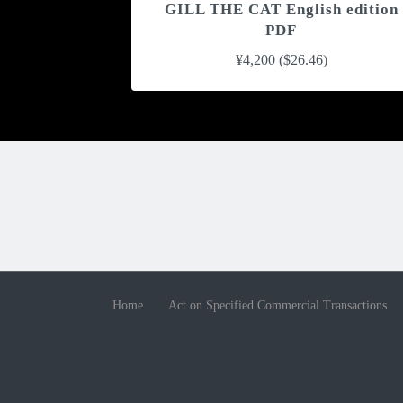
GILL THE CAT English edition
PDF
¥4,200 ($26.46)
Home
Act on Specified Commercial Transactions