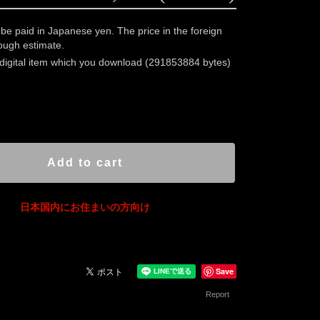
 be paid in Japanese yen. The price in the foreign
rough estimate.
a digital item which you download (291853884 bytes)
Ship to Japan only
Add to cart
日本国内にお住まいの方向け
Save
Report