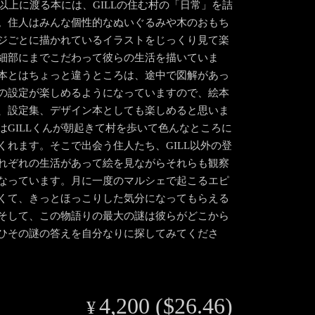
ジ以上に渡る本には、GILLの住む村の「日常」を詰
。住人はみんな個性的なぬいぐるみや木のおもち
ジごとに描かれているイラストをじっくり見て楽
細部にまでこだわって彼らの生活を描いていま
本とはちょっと違うところは、途中で図解があっ
の設定が楽しめるようになっていますので、絵本
、設定集、デザイン本としても楽しめると思いま
はGILLくんが朝起きて村を歩いて色んなところに
くれます。そこで出会う住人たち、GILL以外の登
れぞれの生活があって絵を見ながらそれらも観察
なっています。月に一度のマルシェで起こるエピ
くて、きっとほっこりした気分になってもらえる
そして、この物語りの最大の謎は彼らがどこから
ひその謎の答えを自分なりに探してみてくださ
4,200 ($26.46)
¥